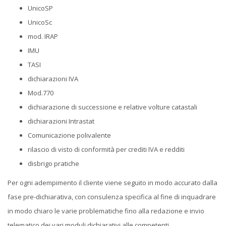
UnicoSP
UnicoSc
mod. IRAP
IMU
TASI
dichiarazioni IVA
Mod.770
dichiarazione di successione e relative volture catastali
dichiarazioni Intrastat
Comunicazione polivalente
rilascio di visto di conformità per crediti IVA e redditi
disbrigo pratiche
Per ogni adempimento il cliente viene seguito in modo accurato dalla
fase pre-dichiarativa, con consulenza specifica al fine di inquadrare
in modo chiaro le varie problematiche fino alla redazione e invio
telematico dei vari moduli dichiarativi alle competenti