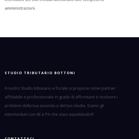
amministrazioni.
STUDIO TRIBUTARIO BOTTONI
Il nostro Studio tributario e fiscale si propone come partner
affidabile e professionale in grado di affrontare e risolvere i
problemi della tua azienda o del tuo studio. Siamo gli
intermediari con AE e PA che stavi aspettando!!!
CONTATTACI